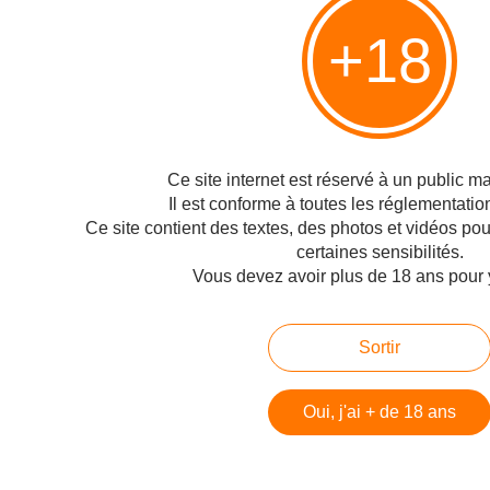
Publié le 19/04/2009 à 09:54
+18
Par
Philippe
Ce site internet est réservé à un public maj
Il est conforme à toutes les réglementatio
Ce site contient des textes, des photos et vidéos po
certaines sensibilités.
Vous devez avoir plus de 18 ans pour 
Le lycée Sud Médoc de Bordeaux propose à ses élèves un atelier Cinéma,
Sortir
un atelier Théâtre et un atelier… « Informatique et Logiciels Libres » ! Il ne
s’agit pas d’un atelier informatique où figureraient, entre autres, les logiciels
libres, c’est directement...
Oui, j'ai + de 18 ans
< Page précédente
Page suivante >