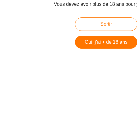
Signaler un abus
Vous devez avoir plus de 18 ans pour 
C.G.U.
Cookies et données personnelles
Sortir
Préférences cookies
Voir le profil de Technofil sur le portail Overblog
Oui, j'ai + de 18 ans
Créer un blog sur Overblog
Créer un blog
 DiCaprio et Tobey Maguire, c'est lui ! Rencontre avec Dam