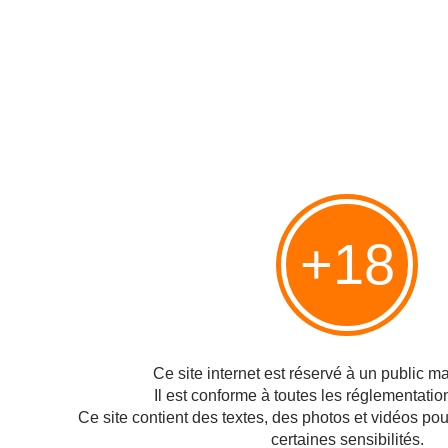
Commentaires
Ajouter un commentaire
+18
< Scoop : Bernard Thibault
iPad 3 : écran Retina, puce
serait de gauche !
A5X, 5 mégapixels et iPhoto
>
Hébergé par Overblog
Top articles
Ce site internet est réservé à un public maj
Il est conforme à toutes les réglementatio
Pages
Ce site contient des textes, des photos et vidéos po
Contact
certaines sensibilités.