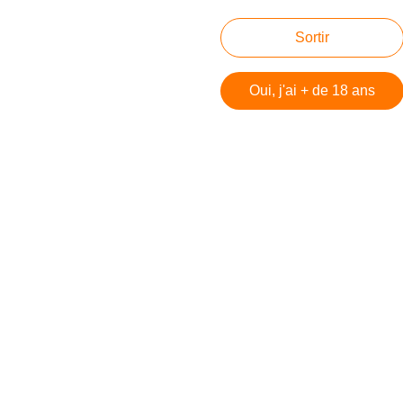
Cookies et données personnelles
Sortir
Préférences cookies
Voir le profil de Technofil sur le portail Overblog
Oui, j'ai + de 18 ans
Créer un blog sur Overblog
Créer un blog
 Battle Royale - DayZ
 DayZ