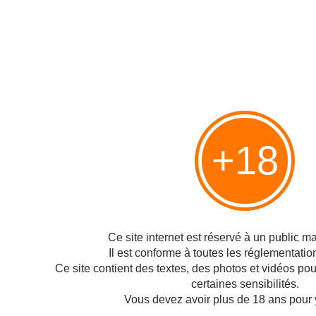
Commentaires
Ajouter un commentaire
< @ la Porte - n° 2
Eric Besson : « Comment je
+18
me suis vendu sur un échec
» >
Hébergé par Overblog
Top articles
Ce site internet est réservé à un public maj
Pages
Il est conforme à toutes les réglementatio
Contact
Ce site contient des textes, des photos et vidéos po
certaines sensibilités.
Signaler un abus
Vous devez avoir plus de 18 ans pour 
C.G.U.