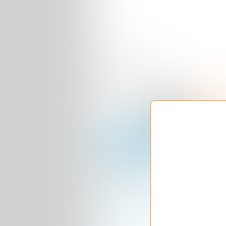
Publié dans
Humour
Partager cet article
Repost
S'inscrire à la newsletter
Vous aimerez aussi :
Le made in France,
possible ?
Nicolas Sarko