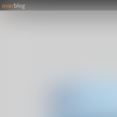
Blog iNF
Des news, des actus, d