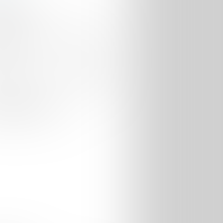
letter
vous pour être averti des nouveaux
publiés.
les récents