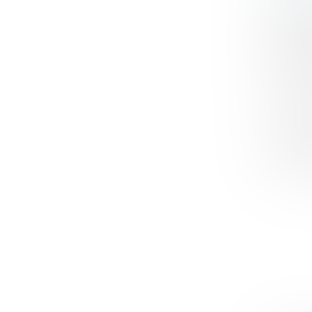
News
Abonnez-
articles 
Artic