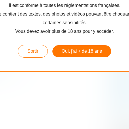
Refroid
 là-
"Big boobs" :
Il est conforme à toutes les réglementations françaises.
Microsoft s'excuse
e contient des textes, des photos et vidéos pouvant être choqua
pour du code
Caté
camouflé dans Linux
certaines sensibilités.
Vous devez avoir plus de 18 ans pour y accéder.
Insolite : un réseau WiFi non sécurisé débouche sur un raid du SWAT
Comprendre la crise de l'Europe 01 - Les économistes atterrés - Dany Lang
Logiciel
Musiqu
Sortir
Oui, j'ai + de 18 ans
Internet
Culture
Humour
Apple
(
Politiqu
Polémiq
Linux
(9
Mac
(90