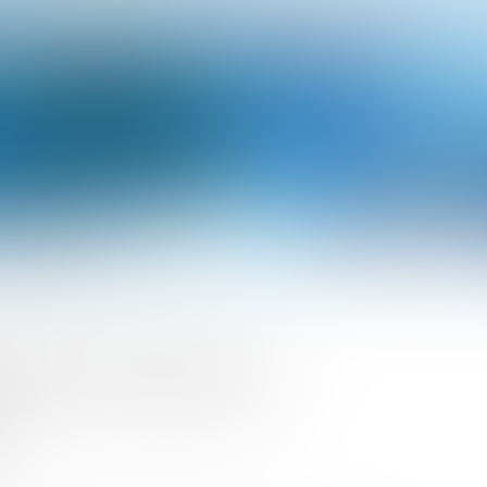
cro-informatique, chronomicro, nantes !
cherche bergère