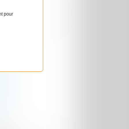
issement CPU
nt pour
gories
s Libres
(685)
e
(385)
(345)
(246)
(238)
226)
e
(187)
ue
(129)
6)
)