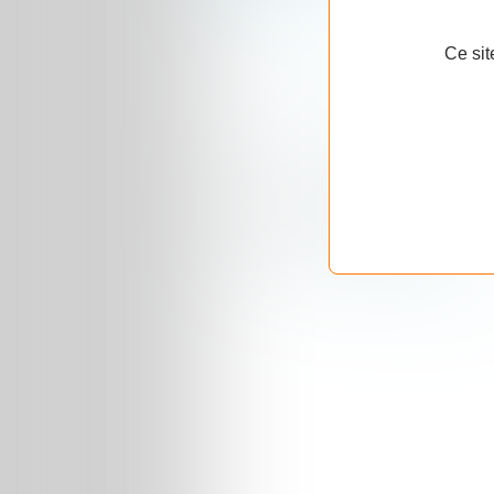
sont combien
dedans ?
Ce sit
Commenter cet article
Ajouter un commentaire