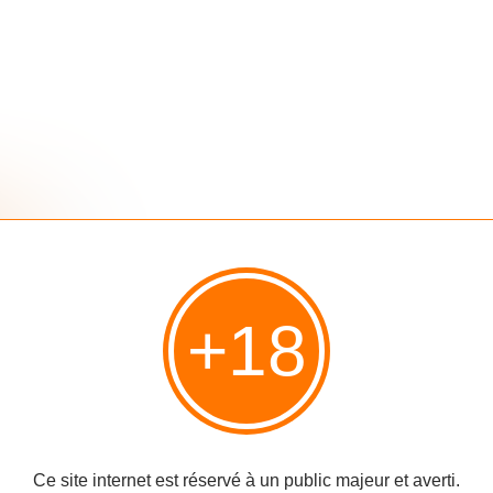
0
+18
Page
Quand Vogue abuse
Links
zy : ils
Ce site internet est réservé à un public majeur et averti.
de photoshop... Fail!