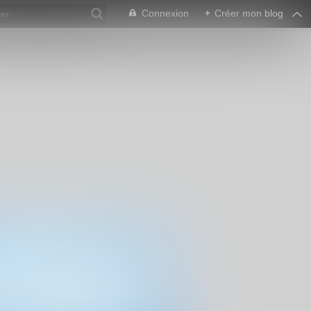
Connexion
+
Créer mon blog
es logiciels libres, de