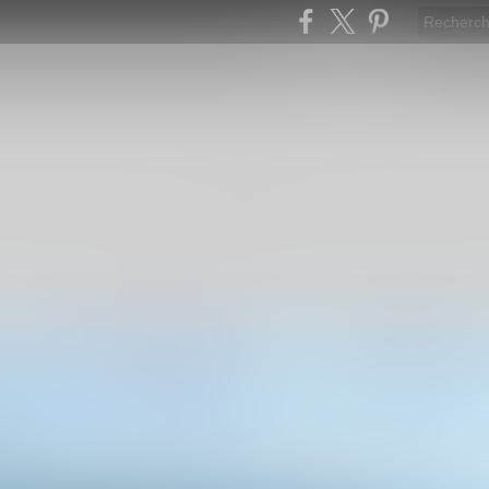
Publicité
O>
es impressions, des expériences, Linux, Windows, d