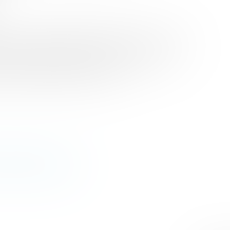
be avec « Recherche bergère désespérément », un sujet qui
s forcément toujours dans le pré, bien au contraire. La
asse-t-elle largement le docu-réalité ?
e-bergere-desesperement/