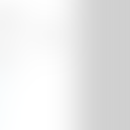
erche
ives
er
(2)