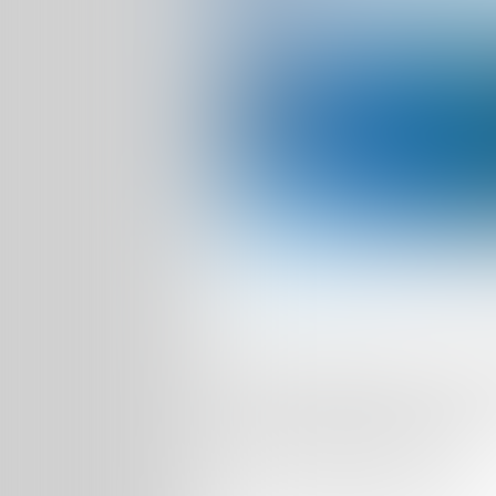
l'open-source, de la mi
Accueil
Contact
Strip Tease, Re
désespérément
Publié le
14 juillet 2012
par Technofil