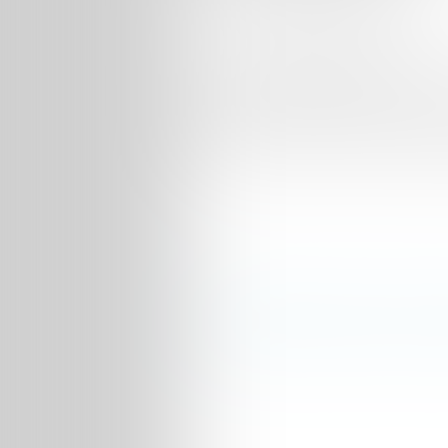
… Ou l’amour, l’envers du près…
Strip-tease revient et démarre en trom
tendrait à montrer que l’amour n’est pa
réalité dans ce qu’elle a de plus cru dép
http://actubuzz.fr/strip-tease-recherch