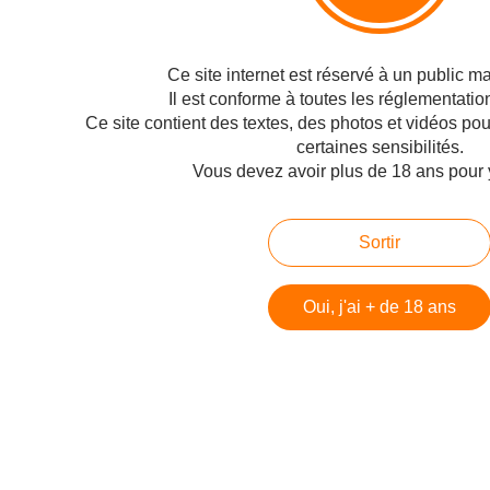
Publié le 24/04/2011 à 09:19
Par
Philippe
Ce site internet est réservé à un public maj
Il est conforme à toutes les réglementatio
Ce site contient des textes, des photos et vidéos po
certaines sensibilités.
Vous devez avoir plus de 18 ans pour 
Sortir
Oui, j'ai + de 18 ans
Architecture et design. Publié sur Gizmodo.fr par fred le 24 avr 2011 à 8:23
Yusuke Suzuki a créé ce lit livre dont vous pouvez feuilleter les pages
comme une sorte d’espace de jeu pour enfants. C’est à n’en pas douter le lit
parfait des dévoreurs de...
< Page précédente
Page suivante >