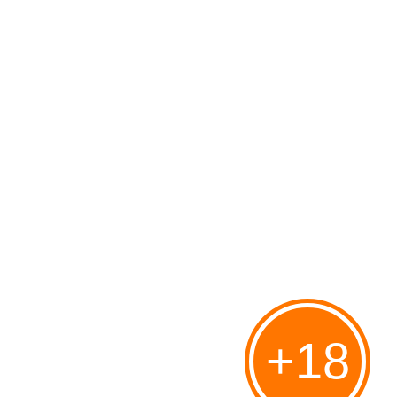
@alexlevinson
Publié le 24/04/2011 à 10:34
Par
Philippe
http://www.business-
commando.com/business_commando/2011/04/21/iphone-tracker-le-
mouchard-le-buzz-retombe-linfo-date-de-2010-alexlevinson/ Ecrit le
+18
21/04/11 par Business Commando Mais 3 Infos en Plus : – Apple ne
“collecterait” pas ces données c’est interdit...
Le grand plaisir de lire au lit