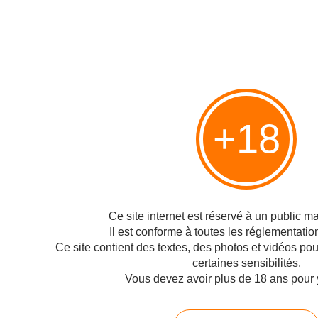
"Contre l'éolien industriel" par Jean Louis Butré
+18
Publié le 24/06/2008 à 03:57
Par
Philippe
Je vous remercie d'avoir publié avec objectivité le point de vue des diverses
personnes présentes mardi 15 avril lors du débat organisé sur les éoliennes
par les Journalistes de l'environnement et auquel je participai. Pour la
Fédération Environnement...
Ce site internet est réservé à un public maj
Page suivante >
Il est conforme à toutes les réglementatio
Ce site contient des textes, des photos et vidéos po
certaines sensibilités.
Hébergé par Overblog
Vous devez avoir plus de 18 ans pour 
Top articles
Pages