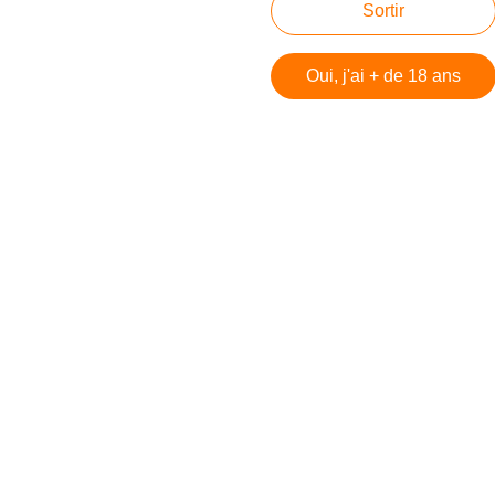
Sortir
Contact
Signaler un abus
Oui, j'ai + de 18 ans
C.G.U.
Cookies et données personnelles
Préférences cookies
Voir le profil de Technofil sur le portail Overblog
Créer un blog sur Overblog
Créer un blog
 DiCaprio et Tobey Maguire, c'est lui ! Rencontre avec Dam