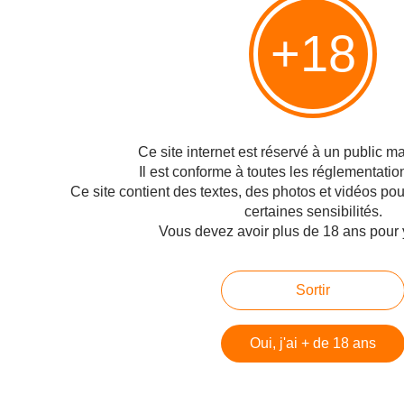
Publié le 25/04/2009 à 17:03
Par
Philippe
+18
... pour retarder la quatrième licence 3G L’appel d’offre pour l’attribution de la
quatrième licence 3G est bloqué par l’Elysée en raison du lobbying de
Orange, SFR et Bouygues Télécom, les trois opérateurs de téléphonie déjà
en place. Free est toujours...
Page suivante >
Ce site internet est réservé à un public maj
Il est conforme à toutes les réglementatio
Hébergé par Overblog
Ce site contient des textes, des photos et vidéos po
Top articles
certaines sensibilités.
Vous devez avoir plus de 18 ans pour 
Pages
Contact
Sortir
Signaler un abus
C.G.U.
Oui, j'ai + de 18 ans
Cookies et données personnelles
Préférences cookies
Voir le profil de Technofil sur le portail Overblog