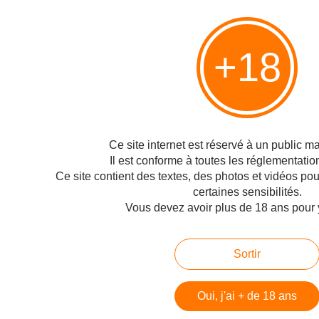
HOUSSE DE RACKET "oh yeah"
+18
Publié le 26/10/2008 à 00:48
Par
Philippe
HOUSSE DE RACKET "oh yeah" envoyé par Webpromo-Dissident
Page suivante >
Ce site internet est réservé à un public maj
Il est conforme à toutes les réglementatio
Hébergé par Overblog
Ce site contient des textes, des photos et vidéos po
certaines sensibilités.
Top articles
Vous devez avoir plus de 18 ans pour 
Pages
Contact
Sortir
Signaler un abus
C.G.U.
Oui, j'ai + de 18 ans
Cookies et données personnelles