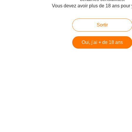
Voir le profil de Technofil sur le portail Overblog
Vous devez avoir plus de 18 ans pour 
Créer un blog sur Overblog
Sortir
Créer un blog
Oui, j'ai + de 18 ans
 Battle Royale - DayZ
 DayZ
 a 13 ans (et vous l'avez ignoré)
e (littéralement)