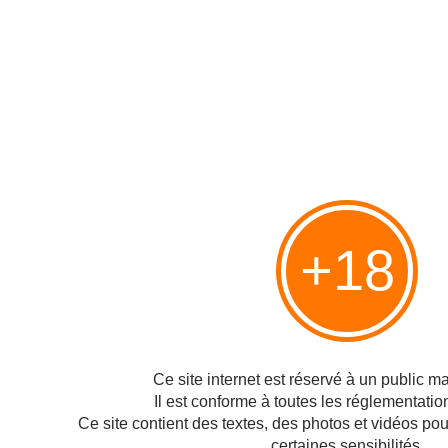
Optimiser Windows XP
Publié le 04/03/2007 à 20:56
Par
Philippe
Pleins d'astuces pour optimiser Windows XP ! A utiliser en connaissance de
cause ... http://www.topastuces.com/wxp_opti.htm
Hébergé par Overblog
Top articles
+18
Pages
Contact
Signaler un abus
C.G.U.
Ce site internet est réservé à un public maj
Cookies et données personnelles
Il est conforme à toutes les réglementatio
Ce site contient des textes, des photos et vidéos po
Préférences cookies
certaines sensibilités.