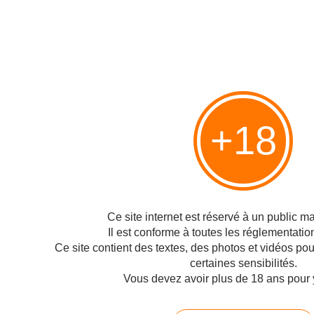
< Des drivers pour Windows
Attention à la mise à jour
Vista ?
d'Apple !! >
Hébergé par Overblog
Top articles
+18
Pages
Contact
Signaler un abus
C.G.U.
Cookies et données personnelles
Ce site internet est réservé à un public maj
Il est conforme à toutes les réglementatio
Préférences cookies
Ce site contient des textes, des photos et vidéos po
Voir le profil de Technofil sur le portail Overblog
certaines sensibilités.
Vous devez avoir plus de 18 ans pour 
Créer un blog sur Overblog