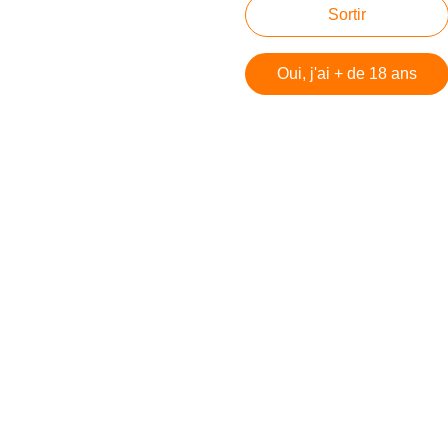
Sortir
Créer un blog
Oui, j'ai + de 18 ans
 DiCaprio et Tobey Maguire, c'est lui ! Rencontre avec Dam
bey Maguire, c'est lui ! Rencontre avec Damien Witecka
e 6
e 5
e 4
e 3