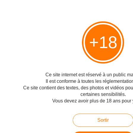
< Sarko mate le décolleté
Accouchement dans la
de la top-model
douleur pour la loi
+18
Olivennes >
Hébergé par Overblog
Top articles
Pages
Ce site internet est réservé à un public maj
Contact
Il est conforme à toutes les réglementatio
Ce site contient des textes, des photos et vidéos po
Signaler un abus
certaines sensibilités.
C.G.U.
Vous devez avoir plus de 18 ans pour 
Cookies et données personnelles
Préférences cookies
Sortir
Voir le profil de Technofil sur le portail Overblog