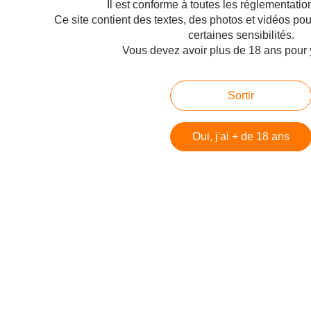
Il est conforme à toutes les réglementatio
Cookies et données personnelles
Ce site contient des textes, des photos et vidéos po
Préférences cookies
certaines sensibilités.
Vous devez avoir plus de 18 ans pour 
Voir le profil de Technofil sur le portail Overblog
Créer un blog sur Overblog
Sortir
Créer un blog
Oui, j'ai + de 18 ans
 Battle Royale - DayZ
 DayZ