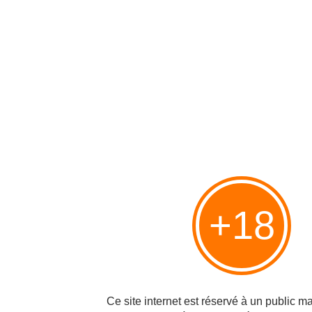
Commentaires
Ajouter un commentaire
< Jean Peyrelevade :
Entretien avec Jacques
Visionaire
Attali, du 28.01.2008 >
Hébergé par Overblog
+18
Top articles
Pages
Contact
Signaler un abus
Ce site internet est réservé à un public maj
C.G.U.