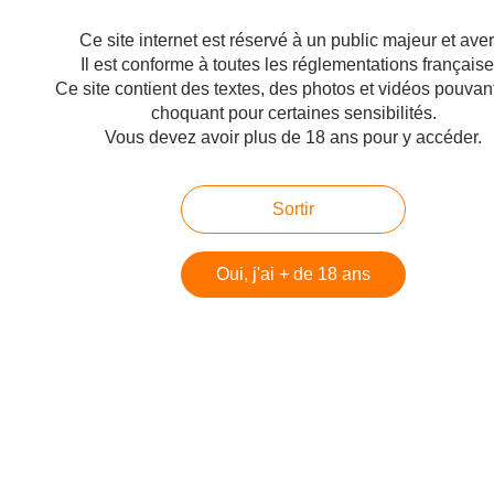
maya barsony maia barsony maya barsoni barsoni maya barzony barzony la
pompe à diesel pompe à diesel Video...
Ce site internet est réservé à un public majeur et avert
Il est conforme à toutes les réglementations française
James BLUNT : Where's my mind
Ce site contient des textes, des photos et vidéos pouvant
choquant pour certaines sensibilités.
Publié le 04/09/2008 à 23:27
Vous devez avoir plus de 18 ans pour y accéder.
Par
Philippe
James BLUNT : Where's my mind - Taratata TARATATA N°173 (Tour.
12/05/05 - Dif. 09/07/05) Mots-clés : james blunt where pop rock where is my
Sortir
mind mind blunt 173 james blent blent where s my mind wheres my mind
Video de mytaratata
Oui, j'ai + de 18 ans
Constance AMIOT : Clash dans le tempo
Publié le 20/07/2008 à 01:14
Par
Philippe
Constance AMIOT : Clash dans le tempo - Taratata TARATATA N° 219
(France 4 Dif. le 20/04/07 - France 2 Dif. le 25/05/07) Mots-clés : pop rock
clash tempo 219 constance amiot clash dans le tempo constance amiot
ammiot constance ammiot amio constance amio...
< Page précédente
Page suivante >