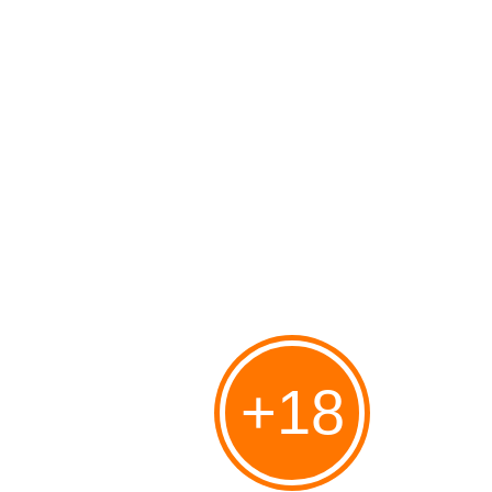
Nous avions eu l'occasion de comparer les montants de taxe pour copie
privée entre l'Espagne et la France, et de constater l'ampleur des disparités
entre les deux pays, en défaveur de l'hexagone. Nulle part en Europe le
montant de la taxe pratiquée n'est...
PONEY EXPRESS : Paris de loin
Publié le 07/09/2008 à 00:07
Par
Philippe
PONEY EXPRESS : Paris de loin - Taratata TARATATA N° 273 (Tour.
18/03/08 - France 4 - Diff. le 06/06/08) Mots-clés : paris poney pop rock
express 273 loin de loin poney express poney expres the poney express
paris de loin Video de mytaratata
Maya BARSONY : La pompe à diesel
+18
Publié le 06/09/2008 à 00:03
Par
Philippe
Maya BARSONY : La pompe à diesel - Taratata TARATATA N° 270 (France 4
Diff. le 23/05/08) Mots-clés : maya pompe pop rock diesel maia 270 barsony