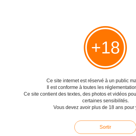
Hébergé par Overblog
Top articles
Pages
+18
Contact
Signaler un abus
C.G.U.
Cookies et données personnelles
Ce site internet est réservé à un public maj
Préférences cookies
Il est conforme à toutes les réglementatio
Ce site contient des textes, des photos et vidéos po
Voir le profil de Technofil sur le portail Overblog
certaines sensibilités.
Vous devez avoir plus de 18 ans pour 
Créer un blog sur Overblog
Créer un blog
Sortir