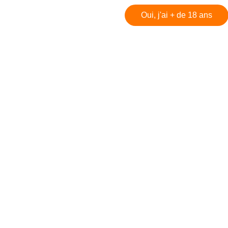
Oui, j'ai + de 18 ans
 DiCaprio et Tobey Maguire, c'est lui ! Rencontre avec Dam
bey Maguire, c'est lui ! Rencontre avec Damien Witecka
e 6
e 5
e 4
e 3
s créatrices de la VF !
e 2